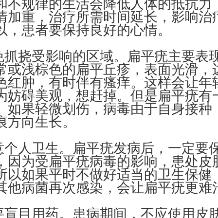
和不规律的生活会降低人体的抵抗力
情加重，治疗所需时间延长，影响治
以，患者要保持良好的心情。
免抓挠受影响的区域。扁平疣主要表
常或浅棕色的扁平丘疹，表面光滑，
色红肿，有时伴有瘙痒。这样会让年
为妨碍美观，想赶掉。但是扁平疣有
。如果轻微划伤，病毒由于自身接种
痕方向生长。
意个人卫生。扁平疣发病后，一定要
，因为受扁平疣病毒的影响，患处皮
所以如果平时不做好适当的卫生保健
其他病菌再次感染，会让扁平疣更难
要盲目用药。患病期间，不应使用皮