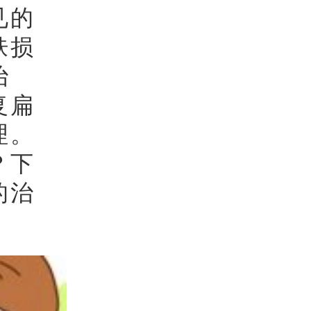
见的
肤损
治
复扁
理。
？下
的治