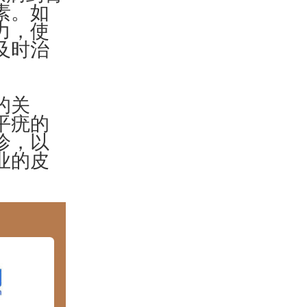
素。如
力，使
及时治
的关
平疣的
诊，以
业的皮