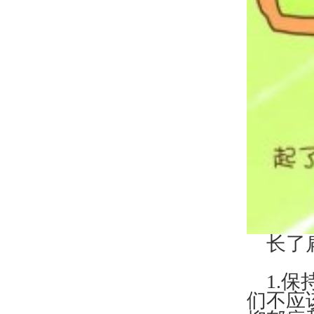
长了扁
1.保
们不应