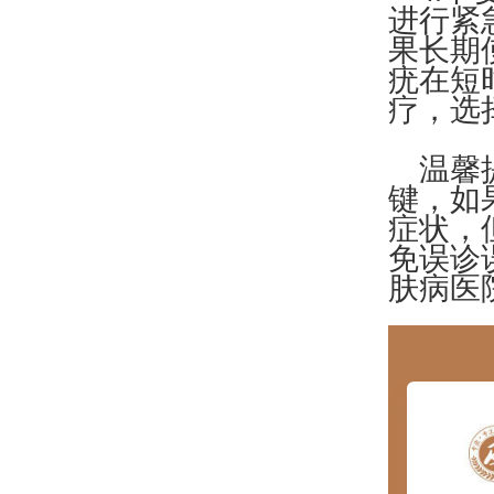
进行紧
果长期
疣在短
疗，选
温馨提
键，如
症状，
免误诊
肤病医