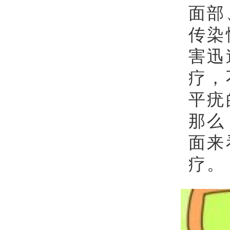
面部
传染
害迅
疗，
平疣
那么
面来
疗。