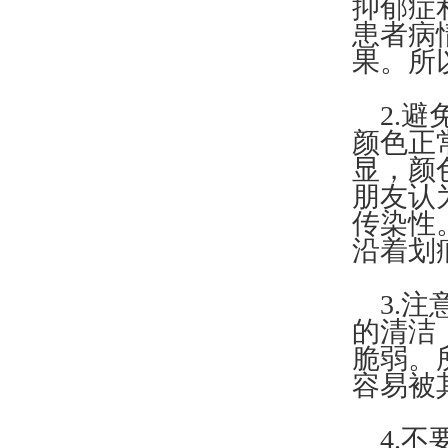
抑郁症
患者病
果。所
2.避
颜色正
显，颜
朋友认
传染性
沿着划
3.注
的清洁
脆弱。
容易被
4.不