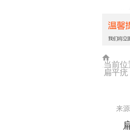
当前位置
扁平疣
来
扁平