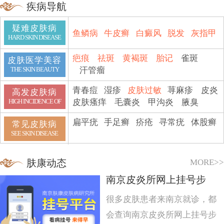
疾病导航
疑难皮肤病
鱼鳞病
牛皮癣
白癜风
脱发
灰指甲
HARD SKIN DISEASE
疤痕
祛斑
黄褐斑
胎记
雀斑
皮肤医学美容
汗管瘤
THE SKIN BEAUTY
青春痘
湿疹
皮肤过敏
荨麻疹
皮炎
高发皮肤病
皮肤瘙痒
毛囊炎
甲沟炎
腋臭
HIGH INCIDENCE OF
扁平疣
手足癣
疥疮
寻常疣
体股癣
常见皮肤病
SEE SKIN DISEASE
MORE>>
肤康动态
南京皮炎所网上挂号步
很多皮肤患者来南京就诊，都
会查询南京皮炎所网上挂号步