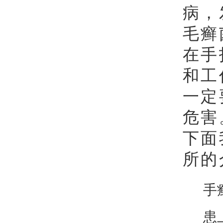
病，
毛癣
在手
和工
一定
危害
下面
所的
手癣
患上手