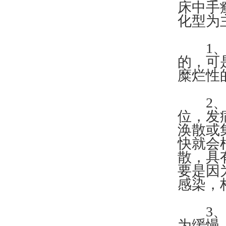
床中手
化型为
1、糜
的，可
糜烂性
2、汗
位，发
涣散或
快就会
散，具
要是因
感染，
3、鳞
为缓慢