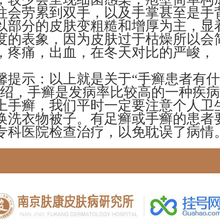
往会劳累到双手，以及手掌甚至是手
以部分的皮肤变粗糙和增厚为主，显
度的表象，因为皮肤过于枯燥所以会
，疼痛，出血，在冬天对比的严峻，
示：以上就是关于“手癣患者有什
介绍，手癣是发病率比较高的一种疾
上手癣，我们平时一定要注意个人卫
换洗衣物被子。有足癣或手癣的患者
专科医院检查治疗，以免耽误了病情