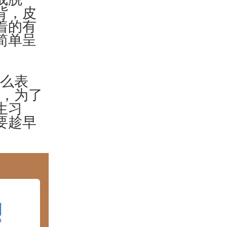
背，皮
着的有
简单呈
么表
病，为了
生习
要趁早
。