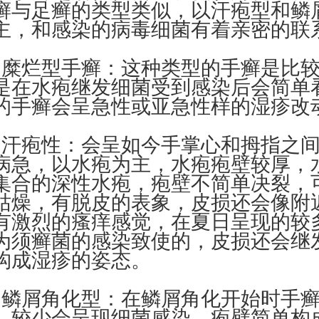
癣与足癣的类型类似，以汗疱型和鳞
主，和感染的病毒细菌有着亲密的联
烂型手癣：这种类型的手癣是比较
是在水疱继发细菌受到感染后会简单
的手癣会呈急性或亚急性样的湿疹改
疱性：会呈如今手掌心和拇指之间
病急，以水疱为主，水疱疱壁较厚，
集合的深性水疱，疱壁不简单决裂，
枯燥，有脱皮的表象，皮损还会像附
有激烈的瘙痒感觉，在夏日呈现的较
为须癣菌的感染致使的，皮损还会继
构成湿疹的姿态。
屑角化型：在鳞屑角化开始时手癣
，较少会呈现细菌感染，疱壁简单构