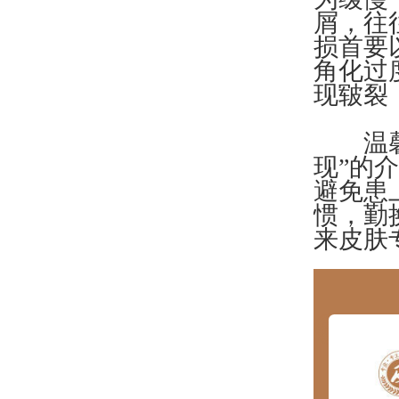
屑，往
损首要
角化过
现皲裂
温馨提
现”的
避免患
惯，勤
来皮肤