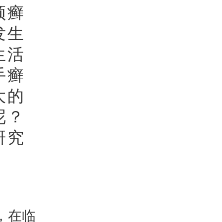
须癣
发生
生活
手癣
大的
呢？
研究
，在临