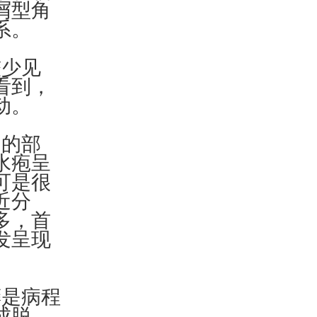
屑型角
系。
少见
看到，
动。
的部
水疱呈
可是很
近分
多，首
发呈现
是病程
成脱