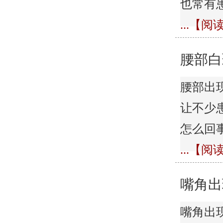
也常有
...【
腰部白
腰部出
让不少
怎么回
...【
嘴角出
嘴角出