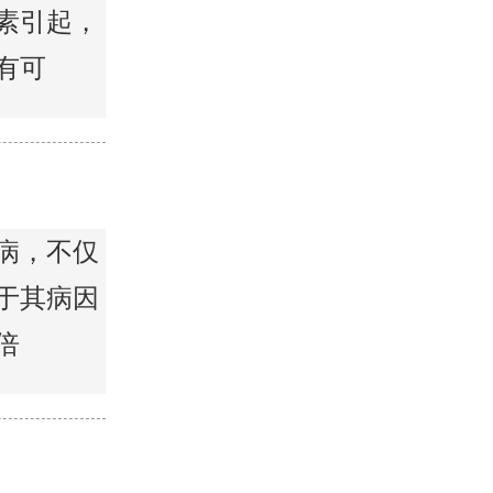
素引起，
有可
病，不仅
于其病因
倍