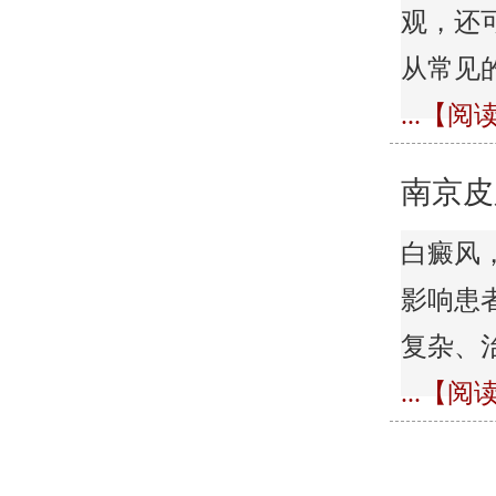
观，还
从常见
...【
南京皮
白癜风
影响患
复杂、
...【